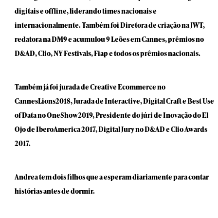
digitais e offline, liderando times nacionais e
internacionalmente. Também foi Diretora de criação na JWT,
redatora na DM9 e acumulou 9 Leões em Cannes, prêmios no
D&AD, Clio, NY Festivals, Fiap e todos os prêmios nacionais.
Também já foi jurada de Creative Ecommerce no
CannesLions2018, Jurada de Interactive, Digital Craft e Best Use
of Data no OneShow2019, Presidente do júri de Inovação do El
Ojo de IberoAmerica 2017, Digital Jury no D&AD e Clio Awards
2017.
Andrea tem dois filhos que a esperam diariamente para contar
histórias antes de dormir.