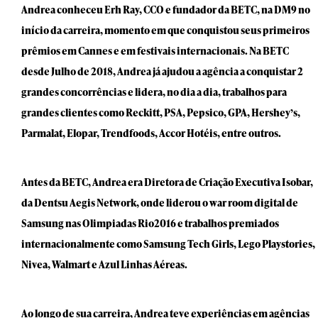
Andrea conheceu Erh Ray, CCO e fundador da BETC, na DM9 no
início da carreira, momento em que conquistou seus primeiros
prêmios em Cannes e em festivais internacionais. Na BETC
desde Julho de 2018, Andrea já ajudou a agência a conquistar 2
grandes concorrências e lidera, no dia a dia, trabalhos para
grandes clientes como Reckitt, PSA, Pepsico, GPA, Hershey’s,
Parmalat, Elopar, Trendfoods, Accor Hotéis, entre outros.
Antes da BETC, Andrea era Diretora de Criação Executiva Isobar,
da Dentsu Aegis Network, onde liderou o war room digital de
Samsung nas Olimpiadas Rio2016 e trabalhos premiados
internacionalmente como Samsung Tech Girls, Lego Playstories,
Nivea, Walmart e Azul Linhas Aéreas.
Ao longo de sua carreira, Andrea teve experiências em agências