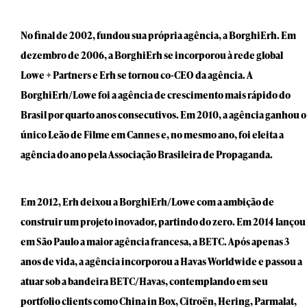
No final de 2002, fundou sua própria agência, a BorghiErh. Em
dezembro de 2006, a BorghiErh se incorporou à rede global
Lowe + Partners e Erh se tornou co-CEO da agência. A
BorghiErh/Lowe foi a agência de crescimento mais rápido do
Brasil por quarto anos consecutivos. Em 2010, a agência ganhou o
único Leão de Filme em Cannes e, no mesmo ano, foi eleita a
agência do ano pela Associação Brasileira de Propaganda.
Em 2012, Erh deixou a BorghiErh/Lowe com a ambição de
construir um projeto inovador, partindo do zero. Em 2014 lançou
em São Paulo a maior agência francesa, a BETC. Após apenas 3
anos de vida, a agência incorporou a Havas Worldwide e passou a
atuar sob a bandeira BETC/Havas, contemplando em seu
portfolio clients como China in Box, Citroën, Hering, Parmalat,