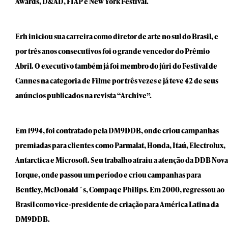
Awards, D&AD, FIAP e New York Festival.
Erh iniciou sua carreira como diretor de arte no sul do Brasil, e
por três anos consecutivos foi o grande vencedor do Prêmio
Abril. O executivo também já foi membro do júri do Festival de
Cannes na categoria de Filme por três vezes e já teve 42 de seus
anúncios publicados na revista “Archive”.
Em 1994, foi contratado pela DM9DDB, onde criou campanhas
premiadas para clientes como Parmalat, Honda, Itaú, Electrolux,
Antarctica e Microsoft. Seu trabalho atraiu a atenção da DDB Nova
Iorque, onde passou um período e criou campanhas para
Bentley, McDonald´s, Compaq e Philips. Em 2000, regressou ao
Brasil como vice-presidente de criação para América Latina da
DM9DDB.