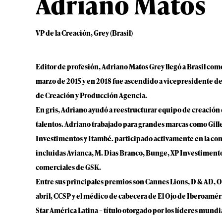
Adriano Matos
VP de la Creación, Grey (Brasil)
Editor de profesión, Adriano Matos Grey llegó a Brasil como
marzo de 2015 y en 2018 fue ascendido a vicepresidente de
de Creación y Producción Agencia.
En gris, Adriano ayudó a reestructurar equipo de creación
talentos. Adriano trabajado para grandes marcas como Gille
Investimentos y Itambé. participado activamente en la con
incluidas Avianca, M. Dias Branco, Bunge, XP Investimento
comerciales de GSK.
Entre sus principales premios son Cannes Lions, D & AD, On
abril, CCSP y el médico de cabecera de El Ojo de Iberoamé
Star América Latina – título otorgado por los líderes mundi