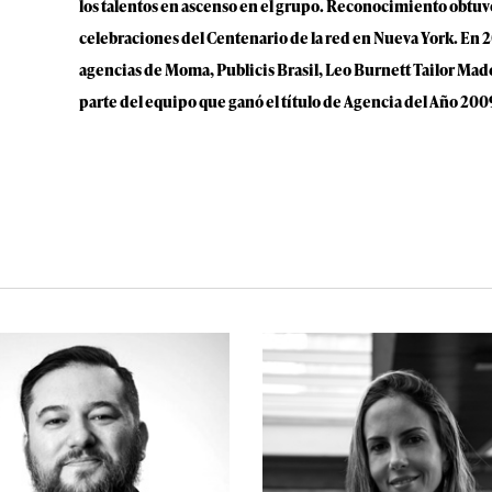
los talentos en ascenso en el grupo. Reconocimiento obtuv
celebraciones del Centenario de la red en Nueva York. En 20
agencias de Moma, Publicis Brasil, Leo Burnett Tailor M
parte del equipo que ganó el título de Agencia del Año 2009