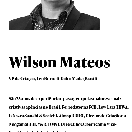
Wilson Mateos
VP de Criação, Leo Burnett Tailor Made (Brasil)
São 25 anos de experiência e passagem pelas maiores e mais
criativas agências no Brasil. Foi redator na FCB, Lew Lara TBWA,
F/Nazca Saatchi & Saatchi, AlmapBBDO, Diretor de Criação na
NeogamaBBH, Y&R, DM9DDB e CuboCC bem como Vice-