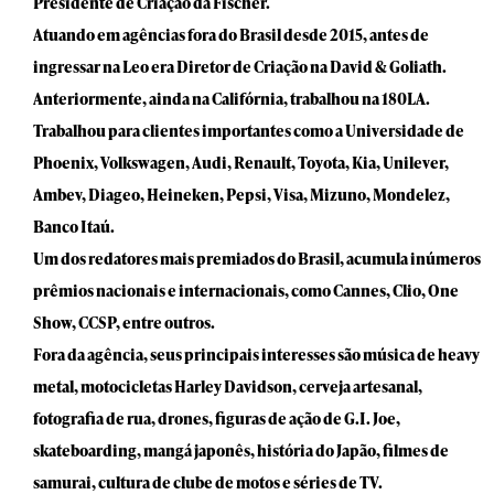
Presidente de Criação da Fischer.
Atuando em agências fora do Brasil desde 2015, antes de
ingressar na Leo era Diretor de Criação na David & Goliath.
Anteriormente, ainda na Califórnia, trabalhou na 180LA.
Trabalhou para clientes importantes como a Universidade de
Phoenix, Volkswagen, Audi, Renault, Toyota, Kia, Unilever,
Ambev, Diageo, Heineken, Pepsi, Visa, Mizuno, Mondelez,
Banco Itaú.
Um dos redatores mais premiados do Brasil, acumula inúmeros
prêmios nacionais e internacionais, como Cannes, Clio, One
Show, CCSP, entre outros.
Fora da agência, seus principais interesses são música de heavy
metal, motocicletas Harley Davidson, cerveja artesanal,
fotografia de rua, drones, figuras de ação de G.I. Joe,
skateboarding, mangá japonês, história do Japão, filmes de
samurai, cultura de clube de motos e séries de TV.