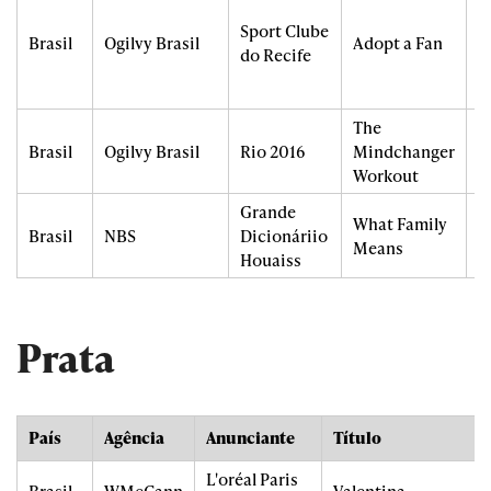
C
Sport Clube
Brasil
Ogilvy Brasil
Adopt a Fan
i
do Recife
l
P
The
P
Brasil
Ogilvy Brasil
Rio 2016
Mindchanger
S
Workout
Grande
What Family
I
Brasil
NBS
Dicionáriio
Means
P
Houaiss
Prata
País
Agência
Anunciante
Título
L'oréal Paris