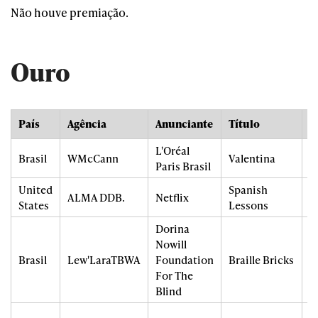
Não houve premiação.
Ouro
País
Agência
Anunciante
Título
S
L'Oréal
C
Brasil
WMcCann
Valentina
Paris Brasil
C
United
Spanish
D
ALMA DDB.
Netflix
States
Lessons
S
Dorina
Nowill
P
Brasil
Lew'LaraTBWA
Foundation
Braille Bricks
S
For The
Blind
M