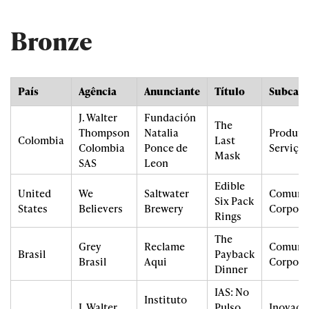
Bronze
País
Agência
Anunciante
Título
Subcate
J. Walter
Fundación
The
Thompson
Natalia
Produto
Colombia
Last
Colombia
Ponce de
Serviços
Mask
SAS
Leon
Edible
United
We
Saltwater
Comuni
Six Pack
States
Believers
Brewery
Corpora
Rings
The
Grey
Reclame
Comuni
Brasil
Payback
Brasil
Aqui
Corpora
Dinner
IAS: No
Instituto
J. Walter
Pulso
Inovaçã