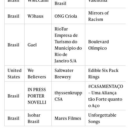
Brasil
WMcCann
Valentina
Brasil
Mirrors of
Brasil
W3haus
ONG Criola
Racism
RioTur
Empresa de
Turismo do
Boulevard
Brasil
Gael
Município do
Olímpico
Rio de
Janeiro S/A
United
We
Saltwater
Edible Six Pack
States
Believers
Brewery
Rings
#CASAMENTAÇO
IN PRESS
thyssenkrupp
– Uma Aliança
Brasil
PORTER
CSA
tão Forte quanto
NOVELLI
o Aço
Isobar
Unforgettable
Brasil
Mares Filmes
Brasil
Songs