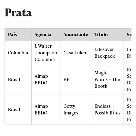
Prata
País
Agência
Anunciante
Título
Sub
J. Walter
Lifesaver
Ino
Colombia
Thompson
Casa Luker
Backpack
Dire
Colombia
Prod
Magic
Almap
Serv
Brasil
HP
Words – The
BBDO
Dire
Booth
Pro
Prod
Almap
Getty
Endless
Serv
Brasil
BBDO
Images
Possibilities
Dire
Pro