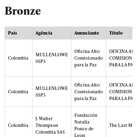
Bronze
País
Agência
Anunciante
Título
Oficina Alto
OFICINA AL
MULLENLOWE
Colombia
Comisionado
COMISIONA
SSP3
para la Paz
PARA LA PAZ
Oficina Alto
OFICINA AL
MULLENLOWE
Colombia
Comisionado
COMISIONA
SSP3
para la Paz
PARA LA PAZ
Fundación
J. Walter
Natalia
Colombia
Thompson
The Last Ma
Ponce de
Colombia SAS
Leon