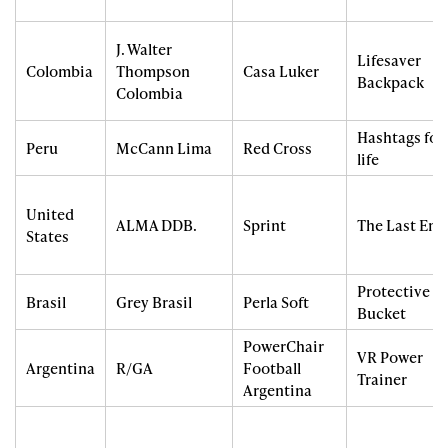
J. Walter
Lifesaver
Colombia
Thompson
Casa Luker
Backpack
Colombia
Hashtags for
Peru
McCann Lima
Red Cross
life
United
ALMA DDB.
Sprint
The Last Emo
States
Protective
Brasil
Grey Brasil
Perla Soft
Bucket
PowerChair
VR Power
Argentina
R/GA
Football
Trainer
Argentina