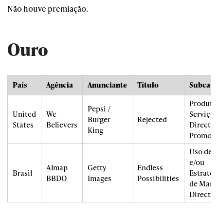
Não houve premiação.
Ouro
País
Agência
Anunciante
Título
Subcate
Produto
Pepsi /
United
We
Serviços
Burger
Rejected
States
Believers
Direct /
King
Promo
Uso de 
e/ou
Almap
Getty
Endless
Brasil
Estratég
BBDO
Images
Possibilities
de Mark
Direct