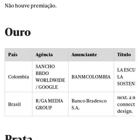
Não houve premiação.
Ouro
País
Agência
Anunciante
Título
SANCHO
LA ESCUE
BBDO
Colombia
BANMCOLOMBIA
LA
WORLDWIDE
SOSTENIB
/ GOOGLE
next. a ne
R/GA MEDIA
Banco Bradesco
Brasil
connected
GROUP
S.A.
design.
Prata