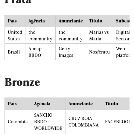
País
Agência
Anunciante
Título
Subcate
United
the
the
Marias vs
Digital:
States
community
community
Maria
Sectors
Almap
Getty
Web
Brasil
Nosferatu
BBDO
Images
platform
Bronze
País
Agência
Anunciante
Título
SANCHO
CRUZ ROJA
Colombia
BBDO
FACEBLOOD
COLOMBIANA
WORLDWIDE