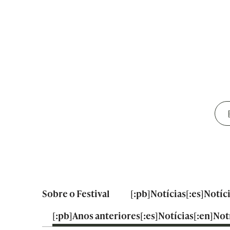
Sobre o Festival
[:pb]Notícias[:es]Notíc
[:pb]Anos anteriores[:es]Notícias[:en]Notí