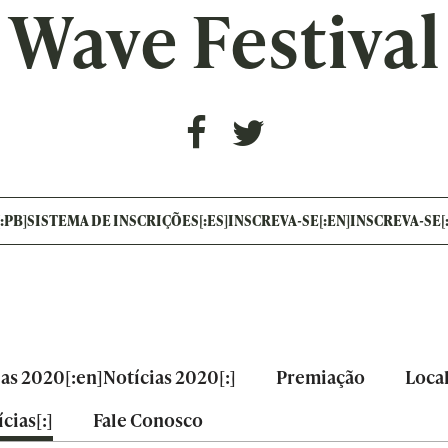
Wave Festival
[:PB]SISTEMA DE INSCRIÇÕES[:ES]INSCREVA-SE[:EN]INSCREVA-SE[:
ias 2020[:en]Notícias 2020[:]
Premiação
Loca
cias[:]
Fale Conosco